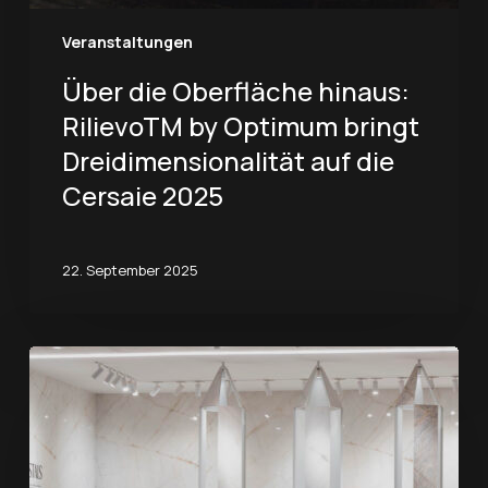
Veranstaltungen
Über die Oberfläche hinaus:
RilievoTM by Optimum bringt
Dreidimensionalität auf die
Cersaie 2025
22. September 2025
Optimum
präsentiert
The
Crystals
auf
dem