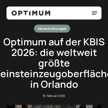
Skip
Menu
to
Menu
main
content
Veranstaltungen
Optimum auf der KBIS
2026: die weltweit
größte
Feinsteinzeugoberfläch
in Orlando
18. Februar 2026