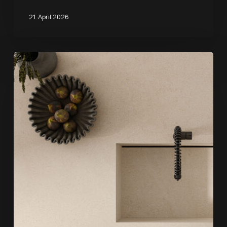
21. April 2026
Küchenarbeitsplatten
aus
Feinsteinzeug:
Stilempfehlungen
und
-
ideen