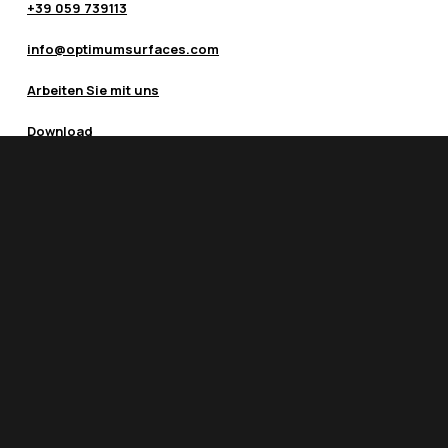
+39 059 739113
info@optimumsurfaces.com
Arbeiten Sie mit uns
Download
instagram
linkedin
youtube
© 2026 Optimum – Quality on Top. Eine Marke der Gruppe
del Conca. P.I. 00819720400 -
Datenschutz
und
Cookie-