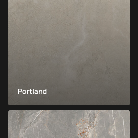
Portland
Fior
di
Bosco