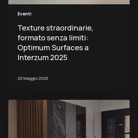
Eventi
Texture straordinarie,
formato senza limiti:
Optimum Surfaces a
Interzum 2025
20 Maggio 2025
Optimum
Surfaces
debutta
al
SICAM