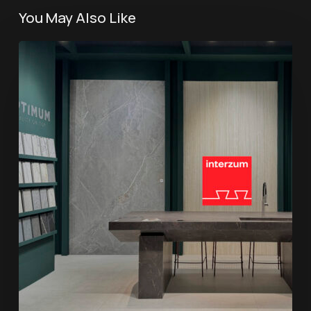
You May Also Like
Texture
straordinarie,
formato
senza
limiti:
Optimum
Surfaces
a
Interzum
2025