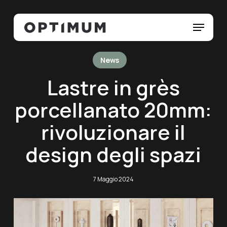
Skip
Menu
to
Menu
main
content
News
Lastre in grès
porcellanato 20mm:
rivoluzionare il
design degli spazi
7 Maggio 2024