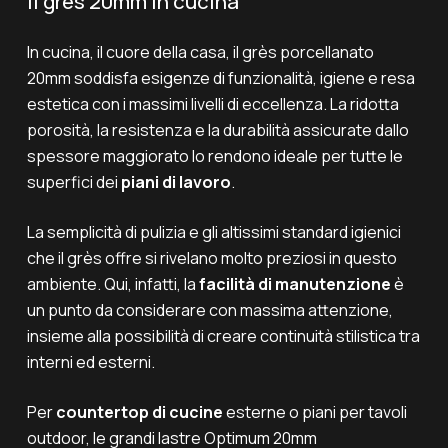
Il grès 20mm in cucina
In cucina, il cuore della casa, il grès porcellanato
20mm soddisfa esigenze di funzionalità, igiene e resa
estetica con i massimi livelli di eccellenza. La ridotta
porosità, la resistenza e la durabilità assicurate dallo
spessore maggiorato lo rendono ideale per tutte le
superfici dei
piani di lavoro
.
La semplicità di pulizia e gli altissimi standard igienici
che il grès offre si rivelano molto preziosi in questo
ambiente. Qui, infatti, la
facilità di manutenzione
è
un punto da considerare con massima attenzione,
insieme alla possibilità di creare continuità stilistica tra
interni ed esterni.
Per
countertop di cucine
esterne o piani per tavoli
outdoor, le grandi lastre Optimum 20mm