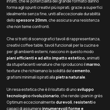
infatti, che le potenzialità del grande formato danno
forma agli spunti creativi più ispirati, grazie a superfici
idealmente senza fine, uniti all’eccezionale durabilità
dello
spessore 20mm
, che assicura una resistenza
che non teme confronti.
Che si tratti di scenografici tavoli di rappresentanza,
creativi coffee table, tavoli funzionali per la cucina e
per gli ambienti esterni, nascono in questo modo
piani efficienti e ad alto impatto estetico,
animati
da stupefacenti venature che riproducono il
marmo
,
texture che richiamano la solidità del
cemento
,
grafismi minimali ispirati alla
pietra naturale
.
Un resa estetica che è il risultato di uno
sviluppo
tecnologico rivoluzionario
, che rende i piani in grès
Optimum eccezionalmente
durevoli
,
resistenti
e
capaci di assumere
innumerevoli forme e